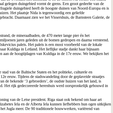
raal gelegen duingebied vormt de grens. Een groot gedeelte van de
 fragiele duingebied heeft de hoogste duinen van Noord-Europa en is
huizen. Het plaatsje Nida is tegenwoordig een geliefde
racht. Daarnaast zien we het Vissershuis, de Barnsteen Galerie, de
trand, de mineraalbaden, de 470 meter lange pier én het
 miljoenen jaren geleden uit de bomen gedropen en daarna versteend.
iskevicius paleis. Het paleis is een mooi voorbeeld van de lokale
ar Kuldiga in Letland. Het lieflijke stadje dankt haar bijnaam
neren aan de hoogtijdagen van Kuldiga in de 17e eeuw. We bekijken het
stad van de Baltische Staten en het politieke, culturele en
12e eeuw. Tijdens de stadswandeling door de geplaveide straatjes
an de bekende ‘3 gebroeders’, de oudste huizen van het land, is
d. Het rijk gedecoreerde herenhuis werd oorspronkelijk gebouwd in
ing van de Letse president. Riga staat ook bekend om haar art
zabetes Iela en de Alberta Iela kunnen liefhebbers hun ogen uitkijken
 het Jugla meer. De 90 traditionele bouwwerken, variërend van