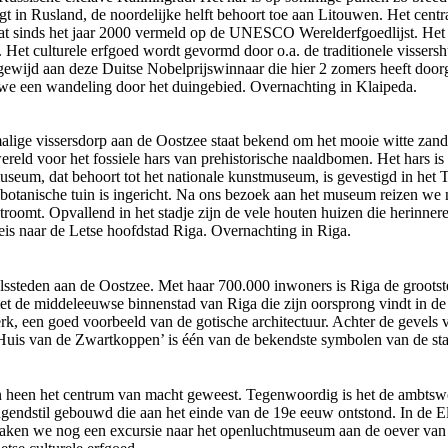
igt in Rusland, de noordelijke helft behoort toe aan Litouwen. Het cent
taat sinds het jaar 2000 vermeld op de UNESCO Werelderfgoedlijst. Het
. Het culturele erfgoed wordt gevormd door o.a. de traditionele vissers
d aan deze Duitse Nobelprijswinnaar die hier 2 zomers heeft doorgeb
 we een wandeling door het duingebied. Overnachting in Klaipeda.
alige vissersdorp aan de Oostzee staat bekend om het mooie witte zands
eld voor het fossiele hars van prehistorische naaldbomen. Het hars is
useum, dat behoort tot het nationale kunstmuseum, is gevestigd in het T
botanische tuin is ingericht. Na ons bezoek aan het museum reizen we na
d stroomt. Opvallend in het stadje zijn de vele houten huizen die herin
reis naar de Letse hoofdstad Riga. Overnachting in Riga.
lssteden aan de Oostzee. Met haar 700.000 inwoners is Riga de grootste 
 de middeleeuwse binnenstad van Riga die zijn oorsprong vindt in de 
, een goed voorbeeld van de gotische architectuur. Achter de gevels v
Huis van de Zwartkoppen’ is één van de bekendste symbolen van de sta
 heen het centrum van macht geweest. Tegenwoordig is het de ambtswon
ugendstil gebouwd die aan het einde van de 19e eeuw ontstond. In de Eli
g maken we nog een excursie naar het openluchtmuseum aan de oever van