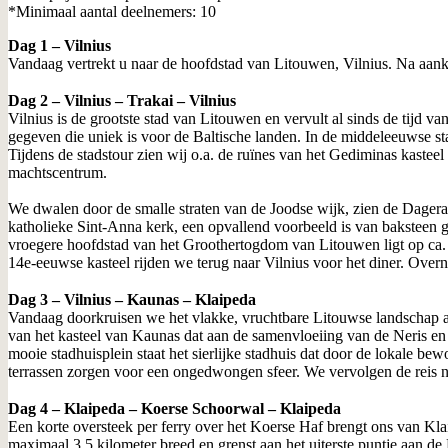
*Minimaal aantal deelnemers: 10
Dag 1 – Vilnius
Vandaag vertrekt u naar de hoofdstad van Litouwen, Vilnius. Na aankom
Dag 2 – Vilnius – Trakai – Vilnius
Vilnius is de grootste stad van Litouwen en vervult al sinds de tijd
gegeven die uniek is voor de Baltische landen. In de middeleeuwse st
Tijdens de stadstour zien wij o.a. de ruïnes van het Gediminas kastee
machtscentrum.
We dwalen door de smalle straten van de Joodse wijk, zien de Dagera
katholieke Sint-Anna kerk, een opvallend voorbeeld is van baksteen go
vroegere hoofdstad van het Groothertogdom van Litouwen ligt op ca. 
14e-eeuwse kasteel rijden we terug naar Vilnius voor het diner. Overn
Dag 3 – Vilnius – Kaunas – Klaipeda
Vandaag doorkruisen we het vlakke, vruchtbare Litouwse landschap al
van het kasteel van Kaunas dat aan de samenvloeiing van de Neris en
mooie stadhuisplein staat het sierlijke stadhuis dat door de lokale
terrassen zorgen voor een ongedwongen sfeer. We vervolgen de reis n
Dag 4 – Klaipeda – Koerse Schoorwal – Klaipeda
Een korte oversteek per ferry over het Koerse Haf brengt ons van Kla
maximaal 3,5 kilometer breed en grenst aan het uiterste puntje aan de