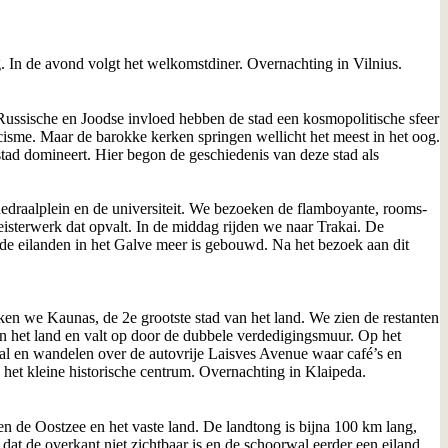
g. In de avond volgt het welkomstdiner. Overnachting in Vilnius.
 Russische en Joodse invloed hebben de stad een kosmopolitische sfeer
cisme. Maar de barokke kerken springen wellicht het meest in het oog.
stad domineert. Hier begon de geschiedenis van deze stad als
edraalplein en de universiteit. We bezoeken de flamboyante, rooms-
eisterwerk dat opvalt. In de middag rijden we naar Trakai. De
 de eilanden in het Galve meer is gebouwd. Na het bezoek aan dit
en we Kaunas, de 2e grootste stad van het land. We zien de restanten
n het land en valt op door de dubbele verdedigingsmuur. Op het
aal en wandelen over de autovrije Laisves Avenue waar café’s en
het kleine historische centrum. Overnachting in Klaipeda.
en de Oostzee en het vaste land. De landtong is bijna 100 km lang,
dat de overkant niet zichtbaar is en de schoorwal eerder een eiland