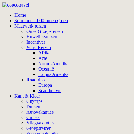
Home
Suriname: 1000 tinten groen
Maatwerk reizen
Onze Groepsreizen
Huwelijksreizen
Incentives
Verre Reizen
Afrika
Azië
Noord-Amerika
Oceanië
Latijns Amerika
Roadtrips
Europa
Scandinavië
Kant & Klaar
Citytrips
Duiken
Autovakanties
Cruises
Vliegvakanties
Groepsreizen
Sneeuwvakanties