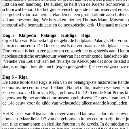
lijkt dan een landtong. De zuidelijke helft van de Koerse Schoorwal l
schoorwal behoort tot het grensoverschrijdende natuurreservaat en s
leefgebied voor o.a. herten, elanden en een grote kolonie aalscholvers
vakantiebestemming. We bezoeken hier het Thomas Mann Museum, gewij
etnografische begraafplaats en de neogotische kerk. Uiteraard maken
Dag 5 – Klaipeda – Palanga – Kuldiga – Riga
Op 30 km van Klaipeda ligt de geliefde badplaats Palanga. Het voorm
barnsteenmuseum. De Oostzeekust is de voornaamste vindplaats ter wer
Door erosie is het in zee gekomen en spoelt het nog steeds aan. Het m
neoclassicistische architectuur waarvan het omringende landschap als 
‘Venetië van Letland’ aan het riviertje de Alekšupīte dat door de sta
stadje, nuttigen hier de lunch (eigen gelegenheid) en vervolgen onze 
Dag 6 – Riga
De Letse hoofdstad Riga is één van de belangrijkste historische hande
economische centrum van Letland. Na het ontbijt maken we kennis met
zien we o.a. de Dom van Riga, gebouwd in 1226 en de Sint-Petrus kerk
tegenwoordig het architectuurmuseum gehuisvest. De gevel van het ‘
de 14e eeuw voor de gilde van welgestelde alleenstaande kooplieden.
Het Kasteel van Riga aan de oever van de Daurava is door de eeuwen
nouveau. Maar liefst 1/3 van de gebouwen in het centrum zijn in de j
aan rijke ornamenten en sierlijke figuren in de gevels. In de midda