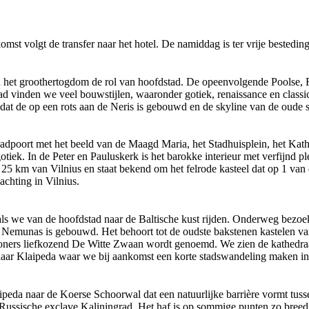
st volgt de transfer naar het hotel. De namiddag is ter vrije bestedin
 van het groothertogdom de rol van hoofdstad. De opeenvolgende Poolse,
ad vinden we veel bouwstijlen, waaronder gotiek, renaissance en classi
l dat de op een rots aan de Neris is gebouwd en de skyline van de oude 
adpoort met het beeld van de Maagd Maria, het Stadhuisplein, het Kath
tiek. In de Peter en Pauluskerk is het barokke interieur met verfijnd pl
25 km van Vilnius en staat bekend om het felrode kasteel dat op 1 van
achting in Vilnius.
s we van de hoofdstad naar de Baltische kust rijden. Onderweg bezoek
 Nemunas is gebouwd. Het behoort tot de oudste bakstenen kastelen va
 bewoners liefkozend De Witte Zwaan wordt genoemd. We zien de kathedr
aar Klaipeda waar we bij aankomst een korte stadswandeling maken in 
ipeda naar de Koerse Schoorwal dat een natuurlijke barrière vormt tuss
 Russische exclave Kaliningrad. Het haf is op sommige punten zo breed 